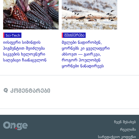
Sci-Tech
მეცნიერება
იისფერი სიმინდის
მგლები ნადირობენ,
პიგმენტით შეიძლება
ყორნებს კი ყველაფერი
საკვების ხელოვნური
ახსოვთ — გაირკვა,
საღებავი ჩაანაცვლონ
როგორ პოულობენ
ყორნები ნანადირევს
კომენტარები
ჩვენ შესახებ
რეკლამა
სარედაქციო კოდექსი