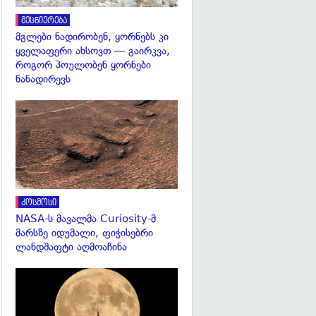
მეცნიერება
მგლები ნადირობენ, ყორნებს კი
ყველაფერი ახსოვთ — გაირკვა,
როგორ პოულობენ ყორნები
ნანადირევს
გადახედვა
კოსმოსი
NASA-ს მავალმა Curiosity-მ
მარსზე იდუმალი, ფიჭისებრი
ლანდშაფტი აღმოაჩინა
გადახედვა