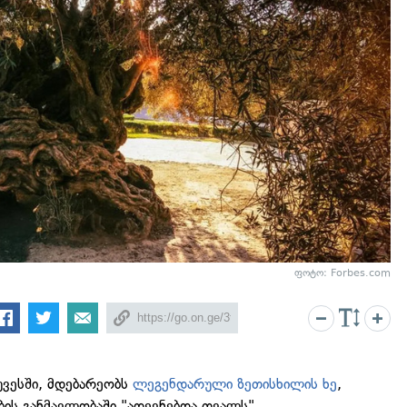
ფოტო: Forbes.com
უვესში, მდებარეობს
ლეგენდარული ზეთისხილის ხე
,
ს განმავლობაში "ადევნებდა თვალს"