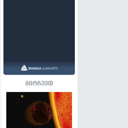
გირჩევთ
გადახედვა