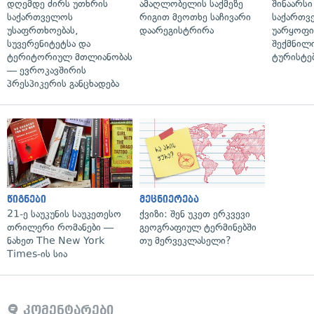
დღემდე ძირს უთხრის
ამაღლობელის საქმეზე
შინაარსი
საქართველოს
რიგით მეოთხე საჩივარი
საქართვ
უსაფრთხოებას,
დაარეგისტრირა
უარყოფი
სუვერენიტეტსა და
შექმნილ
ტერიტორიულ მთლიანობას
ტურისტე
— ევროკავშირის
პრესპიკერის განცხადება
წიგნები
მეცნიერება
21-ე საუკუნის საუკეთესო
ქვიზი: შენ უკეთ ერკვევი
თრილერი რომანები —
გეოგრაფიულ ტერმინებში
ნახეთ The New York
თუ მერვეკლასელი?
Times-ის სია
კომენტარები