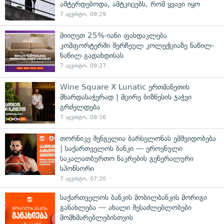
აშტერდებოდა, ამტკიცებს, რომ ყვავი იყო
7 აგვისტო, 09:29
მიიღეთ 25%-იანი ფასდაკლება
კომფორტერში შერჩეულ კოლექციაზე ნაწილ-
ნაწილ გადახდისას
7 აგვისტო, 09:27
Wine Square X Lunatic ერთმანეთის
მხარდასაჭერად | მცირე ბიზნესის ჯაჭვი
გრძელდება
7 აგვისტო, 08:16
თორნიკე შენგელია ბარსელონას ემშვიდობება
| საქართველოს ბანკი — ეროვნული
საკალათბურთო ნაკრების გენერალური
სპონსორი
7 აგვისტო, 07:20
საქართველოს ბანკის მობილბანკის მორიგი
განახლება — ახალი შესაძლებლობები
მომხმარებლებისთვის