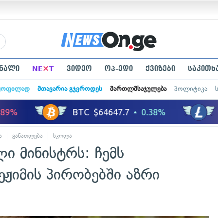
×
ნალი
NE
T
ვიდეო
ოპ-ედი
ქვიზები
საკითხ
ყოფილად
მთავარია გჯეროდეს
მართლმსაჯულება
პოლიტიკა
ა
განათლება
სკოლა
ი მინისტრს: ჩემს
ეჟიმის პირობებში აზრი