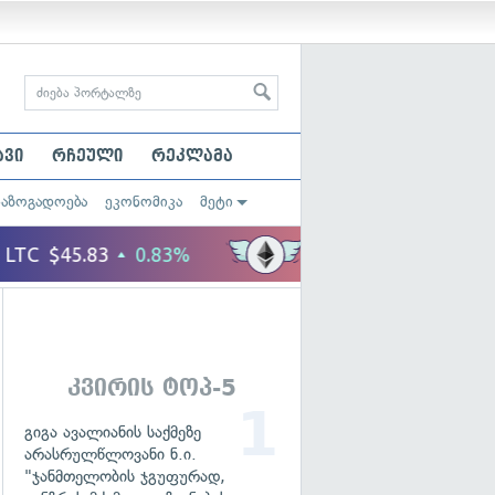
ავი
რჩეული
რეკლამა
საზოგადოება
ეკონომიკა
მეტი
კვირის ტოპ-5
გიგა ავალიანის საქმეზე
არასრულწლოვანი ნ.ი.
"ჯანმთელობის ჯგუფურად,