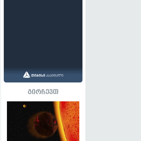
გირჩევთ
გადახედვა