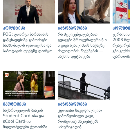
პოლიტიკა
საზოგადოება
პოლიტი
POG: გიორგი ბარამიძის
რა მტკიცებულებებით
უკრაინის
განცხადებაზე გამოძიება
ედავება პროკურატურა ნ.ი.-
2008 წლ
სამშობლოს ღალატისა და
ს გიგა ავალიანის საქმეზე
რეაგირებ
საბოტაჟის ფაქტზე დაიწყო
ძალადობის წაქეზებას —
გზა გაუხს
საქმის დეტალები
ფართომა
ეკონომიკა
საზოგადოება
საქართველოს ბანკის
ცელიანი სიკვდილივით
Student Card-ისა და
გამოწყობილი კაცი,
sCool Card-ის
რომელიც პაციენტებს
მფლობელები ქუთაისში
სახურავიდან