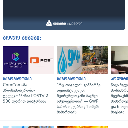
ბოლო ამბები:
საზოგადოება
საზოგადოება
პოლიტი
ComCom-მა
"რუსთაველის გამზირზე
ნიკა მელ
პროსამთავრობო
თვითმცლელში
მოსამარ
ტელეკომპანია POSTV 2
მცირეწლოვანი ბავშვი
შეურაცხ
500 ლარით დააჯარიმა
იმყოფებოდა" — GWP
მიმართვ
სამართლებრივ ზომებს
და 6 თვ
მიმართავს
მიესაჯა