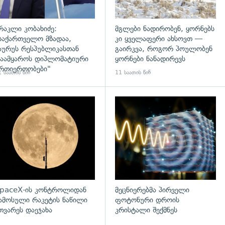
რაკლი კობახიძე:
მგლები ნადირობენ, ყორნებს
საქართველო მზადაა,
კი ყველაფერი ახსოვთ —
აურუს რესპუბლიკასთან
გაირკვა, როგორ პოულობენ
აამყაროს დიპლომატიური
ყორნები ნანადირევს
რთიერთობები"
 საათის წინ
11 საათის წინ
დახედვა
გადახედვა
paceX-ის კონტროლიდან
მეცნიერებმა პირველი
ამოსული რაკეტის ნაწილი
ფოტონური დროის
თვარეს დაეჯახა
კრისტალი შექმნეს