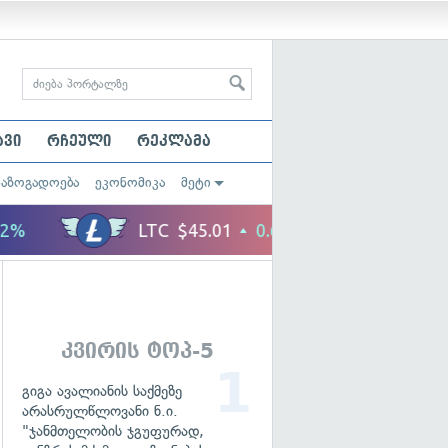
ავი
რჩეული
რეკლამა
საზოგადოება
ეკონომიკა
მეტი
კვირის ტოპ-5
გიგა ავალიანის საქმეზე
არასრულწლოვანი ნ.ი.
"ჯანმთელობის ჯგუფურად,