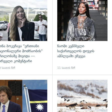
დახედვა
გადახედვა
ინა ბოკუჩავა "ერთიანი
ნაომი კემპბელი
აციონალური მოძრაობის"
საქართველოს დიჯეის
რილობაზე მივიდა —
ამპლუაში ეწვევა
ირველი კომენტარი
 საათის წინ
11 საათის წინ
დახედვა
გადახედვა