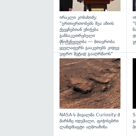
ირაკლი კობახიძე:
ი
"ურთიერთობებს შუა აზიის
"
ქვეყნებთან ენიჭება
ნ
განსაკუთრებული
დ
მნიშვნელობა — მთავრობა
უ
11 საათის წინ
11
ყველაფერს გააკეთებს კიდევ
უფრო მეტად გააღრმაოს"
გა
NASA-ს მავალმა Curiosity-მ
S
მარსზე იდუმალი, ფიჭისებრი
გ
ლანდშაფტი აღმოაჩინა
მ