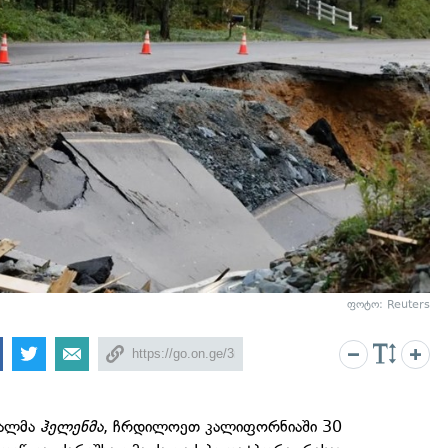
ფოტო: Reuters
ხალმა
ჰელენმა
, ჩრდილოეთ კალიფორნიაში 30