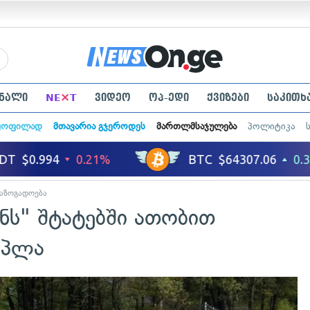
×
ნალი
NE
T
ვიდეო
ოპ-ედი
ქვიზები
საკითხ
ყოფილად
მთავარია გჯეროდეს
მართლმსაჯულება
პოლიტიკა
აზოგადოება
ნს" შტატებში ათობით
რპლა