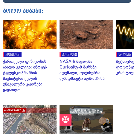
ბოლო ამბები:
კოსმოსი
კოსმოსი
ფიზიკა
ქართველი ფიზიკოსის
NASA-ს მავალმა
მეცნიერ
ახალი კვლევა: ინოუეს
Curiosity-მ მარსზე
ფოტონუ
ტელესკოპმა მზის
იდუმალი, ფიჭისებრი
კრისტალ
მაგნიტური ველის
ლანდშაფტი აღმოაჩინა
უნიკალური კადრები
გადაიღო