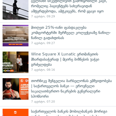
ცელიანი სიკვდილივით გამოწყობილი კაცი,
რომელიც პაციენტებს სახურავიდან
აშტერდებოდა, ამტკიცებს, რომ ყვავი იყო
7 აგვისტო, 09:29
მიიღეთ 25%-იანი ფასდაკლება
კომფორტერში შერჩეულ კოლექციაზე ნაწილ-
ნაწილ გადახდისას
7 აგვისტო, 09:27
Wine Square X Lunatic ერთმანეთის
მხარდასაჭერად | მცირე ბიზნესის ჯაჭვი
გრძელდება
7 აგვისტო, 08:16
თორნიკე შენგელია ბარსელონას ემშვიდობება
| საქართველოს ბანკი — ეროვნული
საკალათბურთო ნაკრების გენერალური
სპონსორი
7 აგვისტო, 07:20
საქართველოს ბანკის მობილბანკის მორიგი