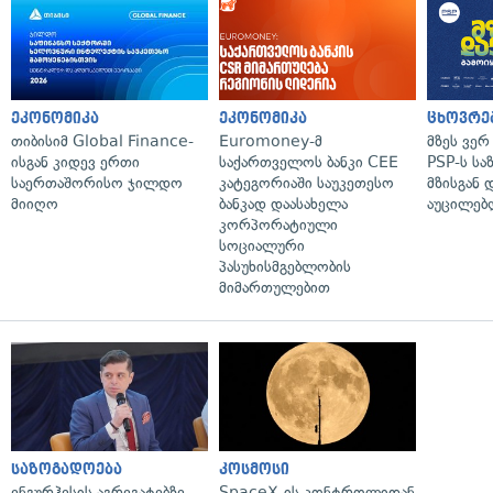
ეკონომიკა
ეკონომიკა
ცხოვრე
თიბისიმ Global Finance-
Euromoney-მ
მზეს ვერ
ისგან კიდევ ერთი
საქართველოს ბანკი CEE
PSP-ს სა
საერთაშორისო ჯილდო
კატეგორიაში საუკეთესო
მზისგან 
მიიღო
ბანკად დაასახელა
აუცილებლ
კორპორატიული
სოციალური
პასუხისმგებლობის
მიმართულებით
საზოგადოება
კოსმოსი
ენგურჰესის აგრეგატებზე
SpaceX-ის კონტროლიდან