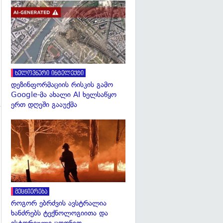
გადახედვა
გადახედვა
ხელოვნური ინტელექტი
დეზინფორმაციის რისკის გამო
Google-მა ახალი AI ხელსაწყო
ერთ დღეში გააუქმა
გადახედვა
გადახედვა
მეცნიერება
როგორ ებრძვის ავსტრალია
ხანძრებს ტექნოლოგიითა და