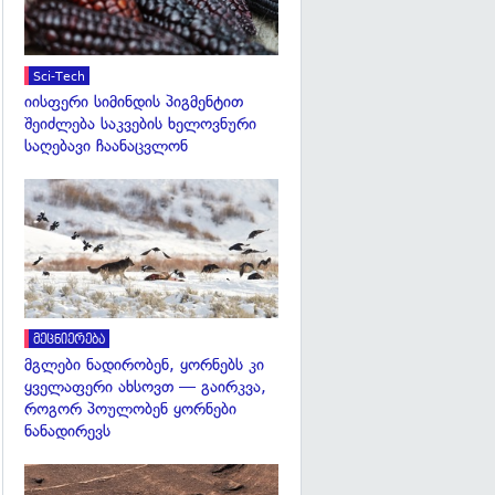
Sci-Tech
იისფერი სიმინდის პიგმენტით
შეიძლება საკვების ხელოვნური
საღებავი ჩაანაცვლონ
გადახედვა
მეცნიერება
მგლები ნადირობენ, ყორნებს კი
ყველაფერი ახსოვთ — გაირკვა,
როგორ პოულობენ ყორნები
ნანადირევს
გადახედვა