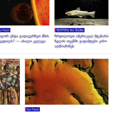
გადახედვა
გადახედვა
ci-Tech
ფლორა და ფაუნა
გორ უნდა გადავურჩეთ მზის
ჩრდილოეთ ამერიკულ მტკნარი
კვდილს? — ახალი კვლევა
წყლის თევზში გადამდები კიბო
აღმოაჩინეს
გადახედვა
Sci-Tech