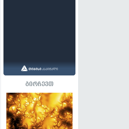
გირჩევთ
გადახედვა