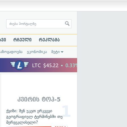
ავი
რჩეული
რეკლამა
საზოგადოება
ეკონომიკა
მეტი
კვირის ტოპ-5
ქვიზი: შენ უკეთ ერკვევი
გეოგრაფიულ ტერმინებში თუ
მერვეკლასელი?