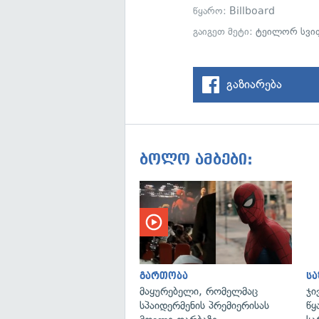
წყარო:
Billboard
გაიგეთ მეტი:
ტეილორ სვი
გაზიარება
ბოლო ამბები:
გართობა
ს
მაყურებელი, რომელმაც
ჯი
სპაიდერმენის პრემიერისას
წყ