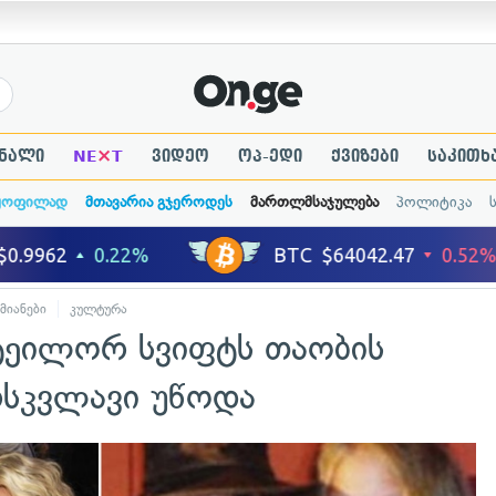
×
ნალი
NE
T
ვიდეო
ოპ-ედი
ქვიზები
საკითხ
ყოფილად
მთავარია გჯეროდეს
მართლმსაჯულება
პოლიტიკა
მიანები
კულტურა
 ტეილორ სვიფტს თაობის
სკვლავი უწოდა