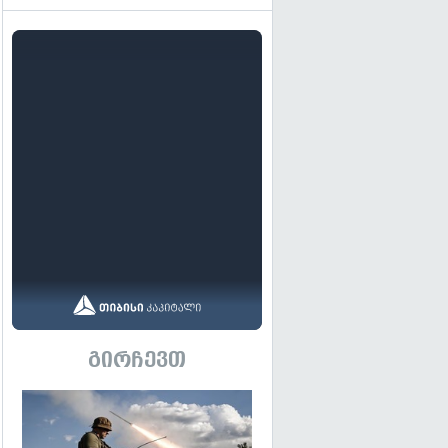
გირჩევთ
გადახედვა