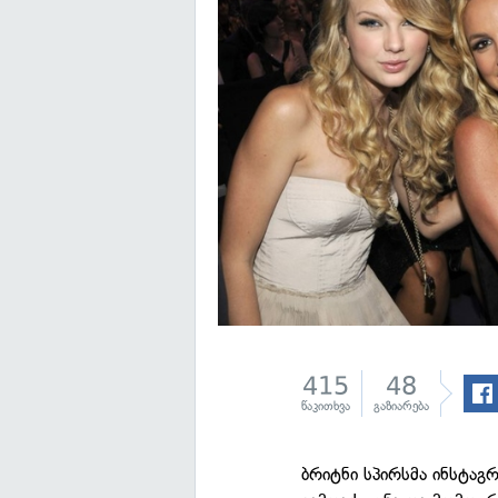
415
48
წაკითხვა
გაზიარება
ბრიტნი სპირსმა ინსტა