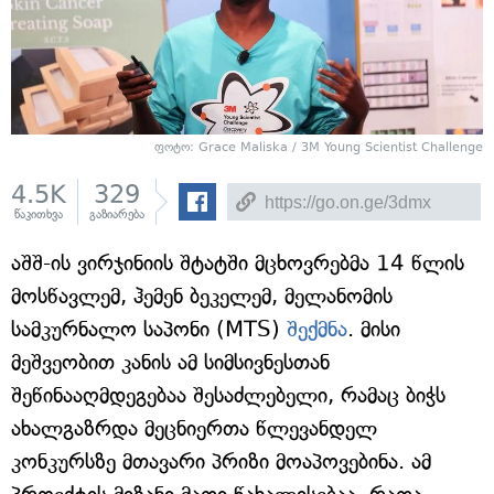
ფოტო: Grace Maliska / 3M Young Scientist Challenge
4.5K
329
წაკითხვა
გაზიარება
აშშ-ის ვირჯინიის შტატში მცხოვრებმა 14 წლის
მოსწავლემ, ჰემენ ბეკელემ, მელანომის
სამკურნალო საპონი (MTS)
შექმნა
. მისი
მეშვეობით კანის ამ სიმსივნესთან
შეწინააღმდეგებაა შესაძლებელი, რამაც ბიჭს
ახალგაზრდა მეცნიერთა წლევანდელ
კონკურსზე მთავარი პრიზი მოაპოვებინა. ამ