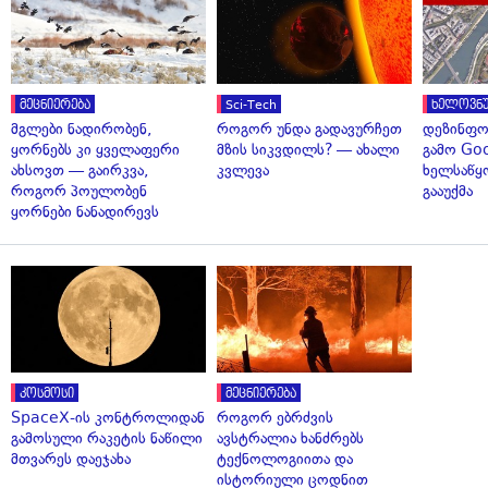
მეცნიერება
Sci-Tech
ხელოვნუ
მგლები ნადირობენ,
როგორ უნდა გადავურჩეთ
დეზინფო
ყორნებს კი ყველაფერი
მზის სიკვდილს? — ახალი
გამო Goo
ახსოვთ — გაირკვა,
კვლევა
ხელსაწყ
როგორ პოულობენ
გააუქმა
ყორნები ნანადირევს
კოსმოსი
მეცნიერება
SpaceX-ის კონტროლიდან
როგორ ებრძვის
გამოსული რაკეტის ნაწილი
ავსტრალია ხანძრებს
მთვარეს დაეჯახა
ტექნოლოგიითა და
ისტორიული ცოდნით