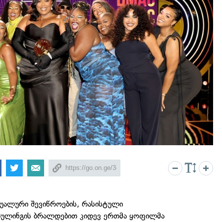
უალური შევიწროების, რასისტული
ბულინგის ბრალდებით კიდევ ერთმა ყოფილმა