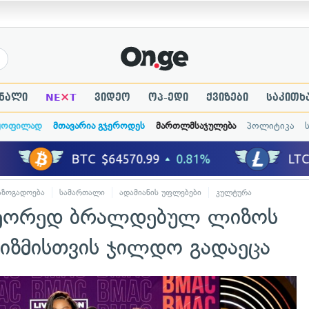
×
ნალი
NE
T
ვიდეო
ოპ-ედი
ქვიზები
საკითხ
ყოფილად
მთავარია გჯეროდეს
მართლმსაჯულება
პოლიტიკა
აზოგადოება
სამართალი
ადამიანის უფლებები
კულტურა
ხელოვნებ
 მეორედ ბრალდებულ ლიზოს
ვიზმისთვის ჯილდო გადაეცა