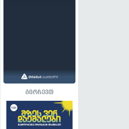
გირჩევთ