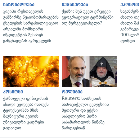
საზოგადოება
მეცნიერება
ეკონომ
ჯივიპი რუსთაველის
ქვიზი: შენ უკეთ ერკვევი
საგანძურ
გამზირზე წყალმომარაგების
გეოგრაფიულ ტერმინებში
ახალი თ
ქსელების სარეაბილიტაციო
თუ მერვეკლასელი?
ახალი შა
არეალში მომხდარი
გამარჯვე
ინციდენტის შესახებ
000-ლარ
განცხადებას ავრცელებს
ფონდი
კოსმოსი
რელიგია
ქართველი ფიზიკოსის
Reuters: სომხეთის
ახალი კვლევა: ინოუეს
სამოციქულო ეკლესიის
ტელესკოპმა მზის
მეთაური და ექვსი
მაგნიტური ველის
სასულიერო პირი
უნიკალური კადრები
სასამართლოს წინაშე
გადაიღო
წარდგებიან