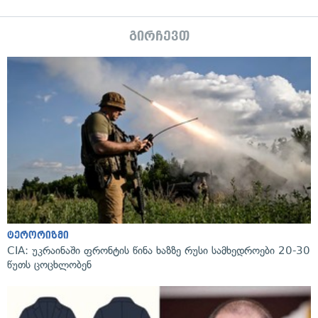
გირჩევთ
ტერორიზმი
CIA: უკრაინაში ფრონტის წინა ხაზზე რუსი სამხედროები 20-30
წუთს ცოცხლობენ