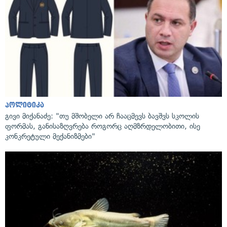
პოლიტიკა
გივი მიქანაძე: "თუ მშობელი არ ჩააცმევს ბავშვს სკოლის
ფორმას, განისაზღვრება როგორც აღმზრდელობითი, ისე
კონკრეტული მექანიზმები"