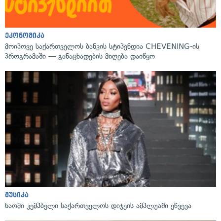
ეკონომიკა
მოიპოვე საქართველოს ბანკის სტიპენდია CHEVENING-ის
პროგრამაში — განაცხადების მიღება დაიწყო
მუსიკა
ნაომი კემპბელი საქართველოს დიჯეის ამპლუაში ეწვევა