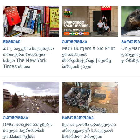
წიგნები
ეკონომიკა
გართობ
21-ე საუკუნის საუკეთესო
MOB Burgers X Sio Print
OnlyMa
თრილერი რომანები —
ერთმანეთის
დარეგის
ნახეთ The New York
მხარდასაჭერად | მცირე
ვირზაზუნ
Times-ის სია
ბიზნესის ჯაჭვი
ეკონომიკა
საზოგადოება
BMG: მთავრობამ გზების
სეს-მა გორში ფრინველთა
მოვლა-პატრონობის
არალეგალურ სასაკლაოს
კომპანია შექმნა
საწარმოო პროცესი