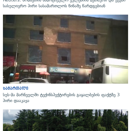
Reuters: სომხეთის სამოციქულო ეკლესიის მეთაური და ექვსი
სასულიერო პირი სასამართლოს წინაშე წარდგებიან
სამართალი
სუს-მა მარნეულში ტექინსპექტირების გაყალბების ფაქტზე 3
პირი დააკავა