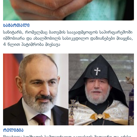
სამართალი
სანიტარს, რომელმაც ბათუმის საავადმყოფოს საპირფარეშოში
იმშობიარა და ახალშობილს სასიკვდილო დაზიანებები მიაყენა,
4 წლით პატიმრობა მიესაჯა
რელიგია