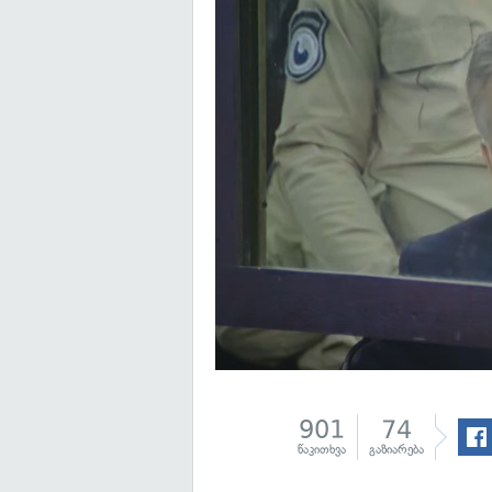
901
74
წაკითხვა
გაზიარება