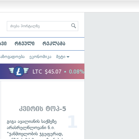
ავი
რჩეული
რეკლამა
საზოგადოება
ეკონომიკა
მეტი
კვირის ტოპ-5
გიგა ავალიანის საქმეზე
არასრულწლოვანი ნ.ი.
"ჯანმთელობის ჯგუფურად,