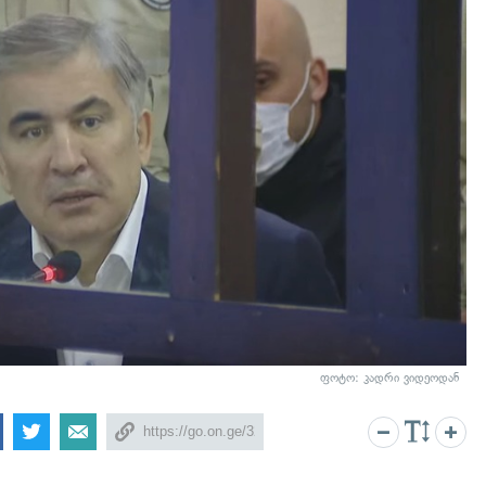
ფოტო: კადრი ვიდეოდან