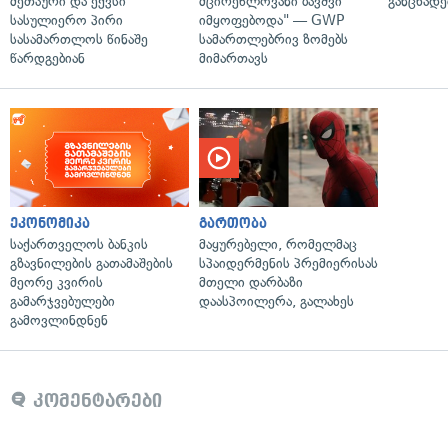
მეთაური და ექვსი
მცირეწლოვანი ბავშვი
განცხადე
სასულიერო პირი
იმყოფებოდა" — GWP
სასამართლოს წინაშე
სამართლებრივ ზომებს
წარდგებიან
მიმართავს
ეკონომიკა
გართობა
საქართველოს ბანკის
მაყურებელი, რომელმაც
გზავნილების გათამაშების
სპაიდერმენის პრემიერისას
მეორე კვირის
მთელი დარბაზი
გამარჯვებულები
დაასპოილერა, გალახეს
გამოვლინდნენ
კომენტარები