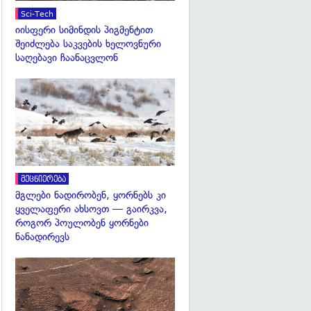
Sci-Tech
იისფერი სიმინდის პიგმენტით
შეიძლება საკვების ხელოვნური
საღებავი ჩაანაცვლონ
გადახედვა
მეცნიერება
მგლები ნადირობენ, ყორნებს კი
ყველაფერი ახსოვთ — გაირკვა,
როგორ პოულობენ ყორნები
ნანადირევს
გადახედვა