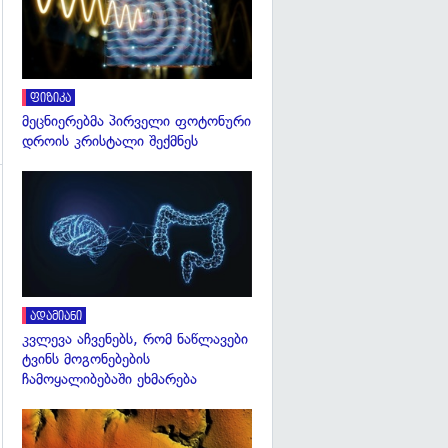
ფიზიკა
მეცნიერებმა პირველი ფოტონური
დროის კრისტალი შექმნეს
გადახედვა
გადახედვა
ადამიანი
კვლევა აჩვენებს, რომ ნაწლავები
ტვინს მოგონებების
ჩამოყალიბებაში ეხმარება
გადახედვა