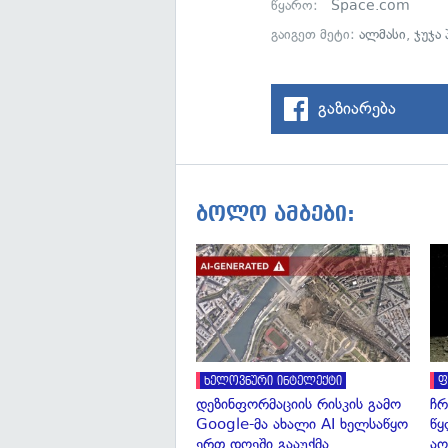
წყარო:
Space.com
გაიგეთ მეტი:
ალმასი
,
ჯუჯა
გაზიარება
ბოლო ამბები:
ხელოვნური ინტელექტი
ფ
დეზინფორმაციის რისკის გამო
ჩრ
Google-მა ახალი AI ხელსაწყო
წყ
ერთ დღეში გააუქმა
აღ