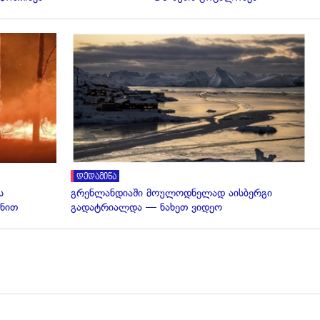
გადახედვა
დედამიწა
ს
გრენლანდიაში მოულოდნელად აისბერგი
ნით
გადატრიალდა — ნახეთ ვიდეო