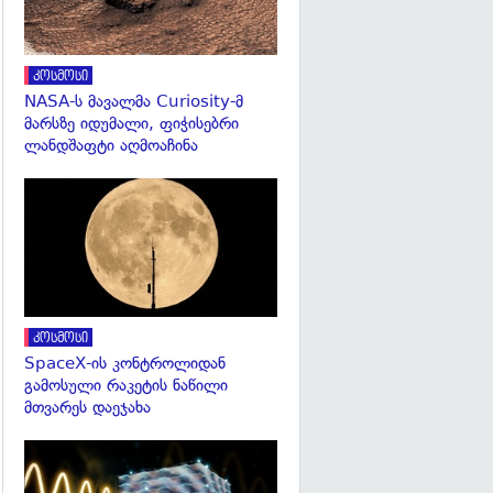
კოსმოსი
NASA-ს მავალმა Curiosity-მ
მარსზე იდუმალი, ფიჭისებრი
ლანდშაფტი აღმოაჩინა
გადახედვა
კოსმოსი
SpaceX-ის კონტროლიდან
გამოსული რაკეტის ნაწილი
მთვარეს დაეჯახა
გადახედვა