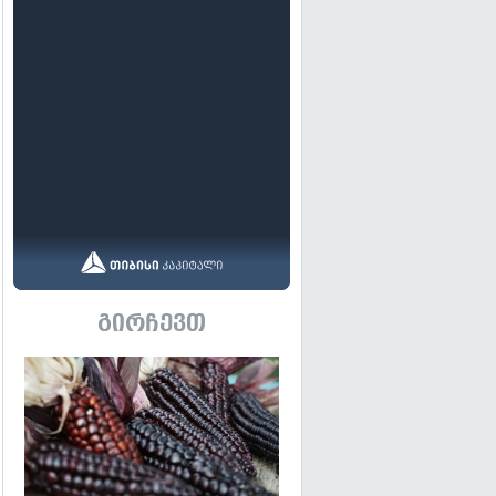
გირჩევთ
გადახედვა