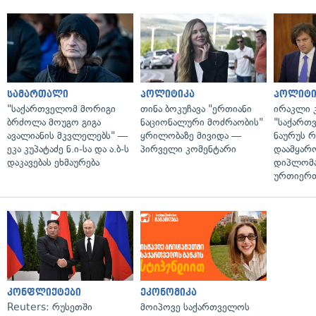
სამართალი
პოლიტიკა
პოლიტი
"საქართველომ მორიგი
თინა ბოკუჩავა "ერთიანი
ირაკლი კ
ბრძოლა მოუგო გიგა
ნაციონალური მოძრაობის"
"საქართ
ავალიანის მკვლელებს" —
ყრილობაზე მივიდა —
ნაურუს 
ეკა კუპატაძე ნ.ი-სა და ა.ბ-ს
პირველი კომენტარი
დაამყარ
დაკავებას ეხმაურება
დიპლომ
ურთიერთ
კონფლიქტები
ეკონომიკა
Reuters: რუსეთში
მოიპოვე საქართველოს