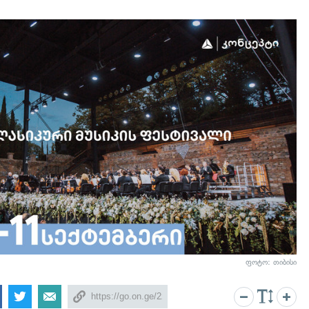
ფოტო: თიბისი