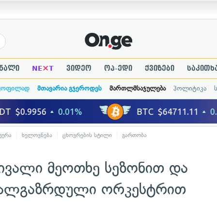
×
ნალი
NE
T
ვიდეო
ოპ-ედი
ქვიზები
საკითხ
ყოფილად
მთავარია გჯეროდეს
მართლმსაჯულება
პოლიტიკა
ტურა
ხელოვნება
ცხოვრების სტილი
გართობა
ივალი მეოთხე სეზონით და
ახალგაზრდული ორკესტრით