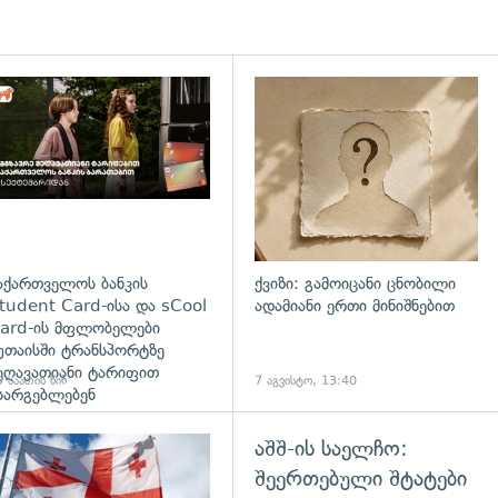
დახედვა
აქართველოს ბანკის
ქვიზი: გამოიცანი ცნობილი
tudent Card-ისა და sCool
ადამიანი ერთი მინიშნებით
ard-ის მფლობელები
უთაისში ტრანსპორტზე
ეღავათიანი ტარიფით
 საათის წინ
7 აგვისტო, 13:40
სარგებლებენ
აშშ-ის საელჩო:
გადახედვა
შეერთებული შტატები