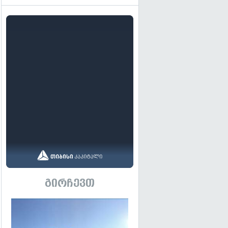
გირჩევთ
გადახედვა