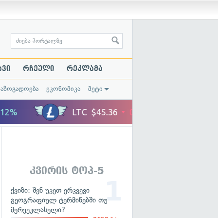
ავი
რჩეული
რეკლამა
საზოგადოება
ეკონომიკა
მეტი
კვირის ტოპ-5
ქვიზი: შენ უკეთ ერკვევი
გეოგრაფიულ ტერმინებში თუ
მერვეკლასელი?