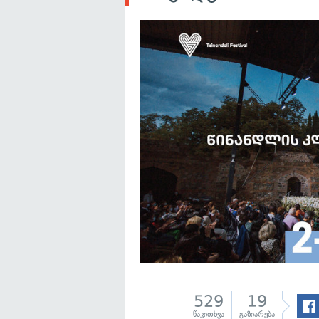
529
19
წაკითხვა
გაზიარება