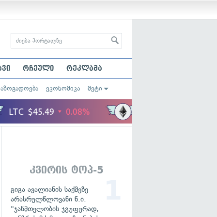
ავი
რჩეული
რეკლამა
საზოგადოება
ეკონომიკა
მეტი
კვირის ტოპ-5
გიგა ავალიანის საქმეზე
არასრულწლოვანი ნ.ი.
"ჯანმთელობის ჯგუფურად,