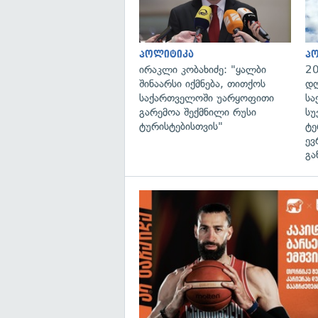
პოლიტიკა
პ
ირაკლი კობახიძე: "ყალბი
20
შინაარსი იქმნება, თითქოს
დღ
საქართველოში უარყოფითი
სა
გარემოა შექმნილი რუსი
სუ
ტურისტებისთვის"
ტე
ევ
გა