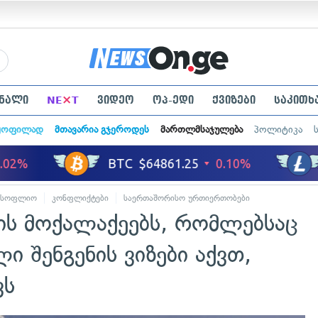
×
ნალი
NE
T
ვიდეო
ოპ-ედი
ქვიზები
საკითხ
ყოფილად
მთავარია გჯეროდეს
მართლმსაჯულება
პოლიტიკა
მსოფლიო
კონფლიქტები
საერთაშორისო ურთიერთობები
ის მოქალაქეებს, რომლებსაც
ი შენგენის ვიზები აქვთ,
ვს