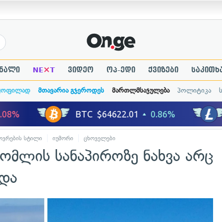
×
ნალი
NE
T
ვიდეო
ოპ-ედი
ქვიზები
საკითხ
ყოფილად
მთავარია გჯეროდეს
მართლმსაჯულება
პოლიტიკა
ოვრების სტილი
იუმორი
ცხოველები
ომლის სანაპიროზე ნახვა არც
ოდა