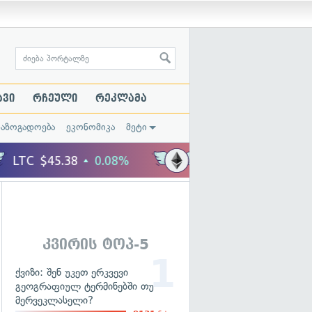
ავი
რჩეული
რეკლამა
საზოგადოება
ეკონომიკა
მეტი
კვირის ტოპ-5
ქვიზი: შენ უკეთ ერკვევი
გეოგრაფიულ ტერმინებში თუ
მერვეკლასელი?