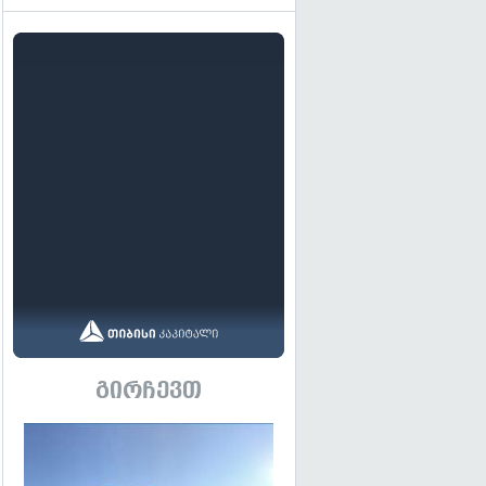
გირჩევთ
გადახედვა