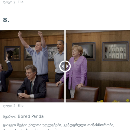
ფოტო 2: Elle
8.
ფოტო 2: Elle
წყარო:
Bored Panda
გაიგეთ მეტი:
ქალთა უფლებები
,
გენდერული თანასწორობა
,