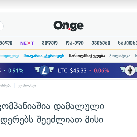
×
ნალი
NE
T
ვიდეო
ოპ-ედი
ქვიზები
საკითხ
ყოფილად
მთავარია გჯეროდეს
მართლმსაჯულება
პოლიტიკა
ნანსები
ეკონომიკა
ომპანიაშია დამალული
იდერებს შეუძლიათ მისი