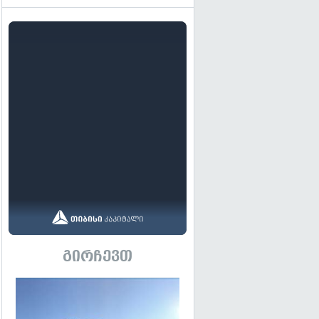
გირჩევთ
გადახედვა