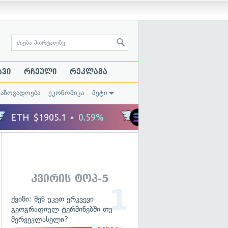
ავი
რჩეული
რეკლამა
საზოგადოება
ეკონომიკა
მეტი
კვირის ტოპ-5
ქვიზი: შენ უკეთ ერკვევი
გეოგრაფიულ ტერმინებში თუ
მერვეკლასელი?