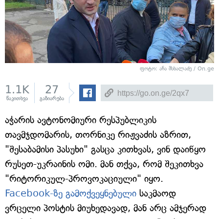
ფოტო: ანა მსხალაძე / On.ge
1.1K
27
წაკითხვა
გაზიარება
აჭარის ავტონომიური რესპუბლიკის
თავმჯდომარის, თორნიკე რიჟვაძის აზრით,
"შესაბამისი პასუხი" გასცა კითხვას, ვინ დაიწყო
რუსეთ-უკრაინის ომი. მან თქვა, რომ შეკითხვა
"რიტორიკულ-პროვოკაციული" იყო.
Facebook-ზე გამოქვეყნებული
საკმაოდ
ვრცელი პოსტის მიუხედავად, მან არც ამჯერად