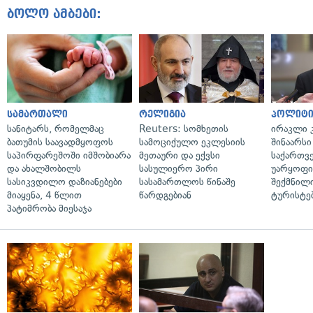
ბოლო ამბები:
სამართალი
რელიგია
პოლიტი
სანიტარს, რომელმაც
Reuters: სომხეთის
ირაკლი კ
ბათუმის საავადმყოფოს
სამოციქულო ეკლესიის
შინაარსი
საპირფარეშოში იმშობიარა
მეთაური და ექვსი
საქართვ
და ახალშობილს
სასულიერო პირი
უარყოფი
სასიკვდილო დაზიანებები
სასამართლოს წინაშე
შექმნილ
მიაყენა, 4 წლით
წარდგებიან
ტურისტე
პატიმრობა მიესაჯა