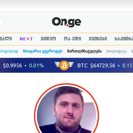
×
ნალი
NE
T
ვიდეო
ოპ-ედი
ქვიზები
საკითხ
ყოფილად
მთავარია გჯეროდეს
მართლმსაჯულება
პოლიტიკა