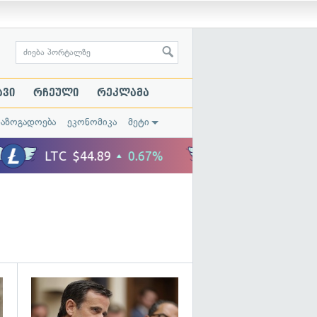
ავი
რჩეული
რეკლამა
საზოგადოება
ეკონომიკა
მეტი
გადახედვა
გადახედვა