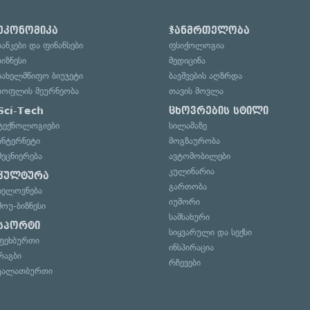
ეკონომიკა
ჯანმრთელობა
ბანკები და ფინანსები
ფსიქოლოგია
ბიზნესი
მედიცინა
სახელმწიფო ბიუჯეტი
ბავშვების აღზრდა
სოფლის მეურნეობა
თავის მოვლა
Sci-Tech
ცხოვრების სტილი
ტექნოლოგიები
სილამაზე
ინტერნეტი
მოგზაურობა
მეცნიერება
ავტომობილები
კულინარია
კულტურა
გართობა
ხელოვნება
იუმორი
შოუ-ბიზნესი
სამსახური
სპორტი
სიყვარული და სექსი
ფეხბურთი
ინსპირაცია
რაგბი
რჩევები
კალათბურთი