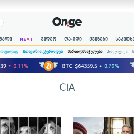
×
ნალი
NE
T
ვიდეო
ოპ-ედი
ქვიზები
საკითხ
ყოფილად
მთავარია გჯეროდეს
მართლმსაჯულება
პოლიტიკა
CIA
ადახედვა
გადახედვა