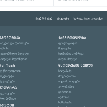
ჩვენ შესახებ
რეკლამა
სარედაქციო კოდექსი
ეკონომიკა
ჯანმრთელობა
ბანკები და ფინანსები
ფსიქოლოგია
ბიზნესი
მედიცინა
სახელმწიფო ბიუჯეტი
ბავშვების აღზრდა
სოფლის მეურნეობა
თავის მოვლა
Sci-Tech
ცხოვრების სტილი
ტექნოლოგიები
სილამაზე
ინტერნეტი
მოგზაურობა
მეცნიერება
ავტომობილები
კულინარია
კულტურა
გართობა
ხელოვნება
იუმორი
შოუ-ბიზნესი
სამსახური
სპორტი