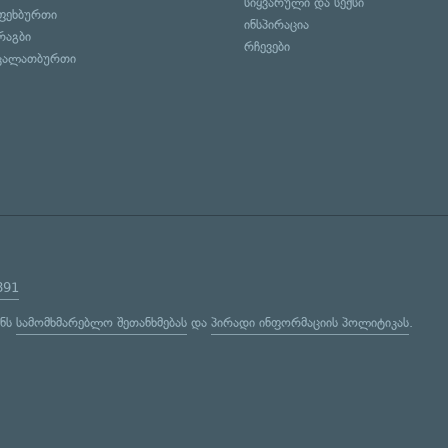
სიყვარული და სექსი
ფეხბურთი
ინსპირაცია
რაგბი
რჩევები
კალათბურთი
891
ენს
სამომხმარებლო შეთანხმებას
და
პირადი ინფორმაციის პოლიტიკას
.