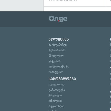
პოლიტიკა
პარლამენტი
ტერორიზმი
მსოფლიო
კავკასია
კონფლიქტები
სამხედრო
საზოგადოება
ეკოლოგია
განათლება
ჯანდაცვა
თბილისი
რეგიონები