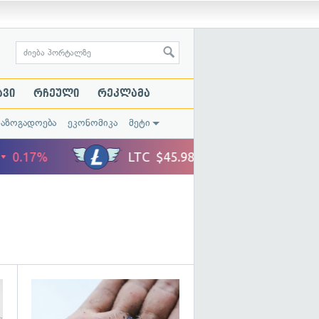
ავი
რჩეული
რეკლამა
საზოგადოება
ეკონომიკა
მეტი
გადახედვა
გადახედვა