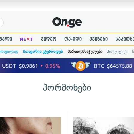
×
ნალი
NE
T
ვიდეო
ოპ-ედი
ქვიზები
საკითხ
ყოფილად
მთავარია გჯეროდეს
მართლმსაჯულება
პოლიტიკა
ჰორმონები
გადახედვა