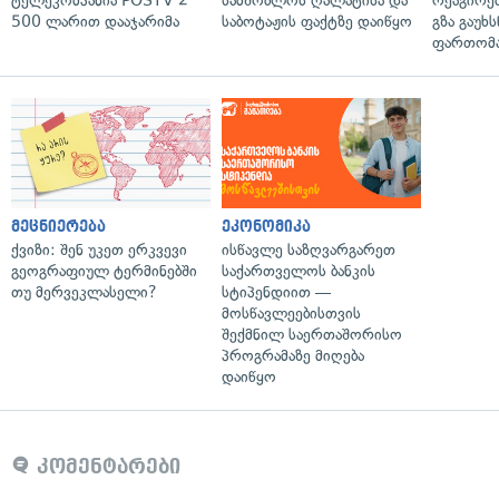
ტელეკომპანია POSTV 2
სამშობლოს ღალატისა და
რეაგირებ
500 ლარით დააჯარიმა
საბოტაჟის ფაქტზე დაიწყო
გზა გაუხს
ფართომა
მეცნიერება
ეკონომიკა
ქვიზი: შენ უკეთ ერკვევი
ისწავლე საზღვარგარეთ
გეოგრაფიულ ტერმინებში
საქართველოს ბანკის
თუ მერვეკლასელი?
სტიპენდიით —
მოსწავლეებისთვის
შექმნილ საერთაშორისო
პროგრამაზე მიღება
დაიწყო
კომენტარები