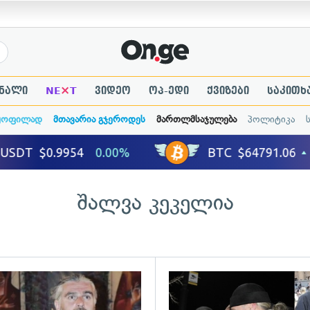
×
ნალი
NE
T
ვიდეო
ოპ-ედი
ქვიზები
საკითხ
ყოფილად
მთავარია გჯეროდეს
მართლმსაჯულება
პოლიტიკა
შალვა კეკელია
ადახედვა
გადახედვა