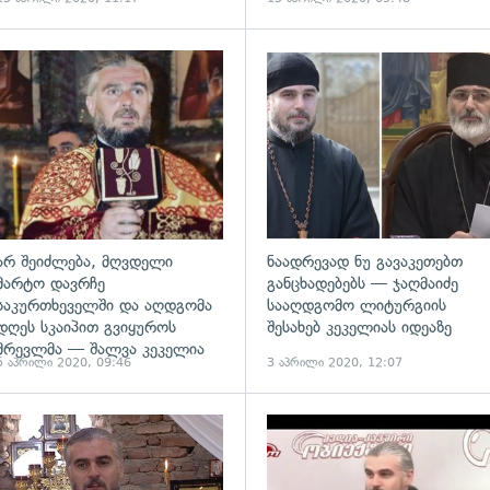
ადახედვა
გადახედვა
არ შეიძლება, მღვდელი
ნაადრევად ნუ გავაკეთებთ
მარტო დავრჩე
განცხადებებს — ჯაღმაიძე
საკურთხეველში და აღდგომა
სააღდგომო ლიტურგიის
დღეს სკაიპით გვიყუროს
შესახებ კეკელიას იდეაზე
მრევლმა — შალვა კეკელია
5 აპრილი 2020, 09:46
3 აპრილი 2020, 12:07
ადახედვა
გადახედვა