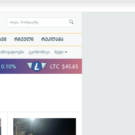
ავი
რჩეული
რეკლამა
საზოგადოება
ეკონომიკა
მეტი
გადახედვა
გადახედვა