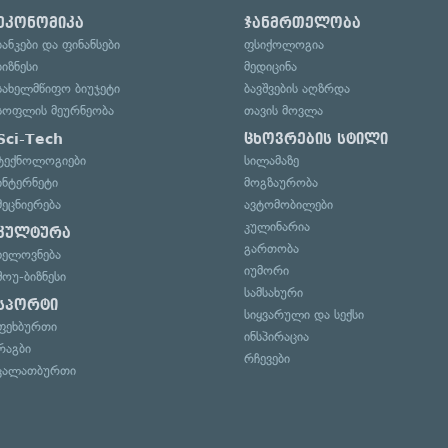
ეკონომიკა
ჯანმრთელობა
ბანკები და ფინანსები
ფსიქოლოგია
ბიზნესი
მედიცინა
სახელმწიფო ბიუჯეტი
ბავშვების აღზრდა
სოფლის მეურნეობა
თავის მოვლა
Sci-Tech
ცხოვრების სტილი
ტექნოლოგიები
სილამაზე
ინტერნეტი
მოგზაურობა
მეცნიერება
ავტომობილები
კულინარია
კულტურა
გართობა
ხელოვნება
იუმორი
შოუ-ბიზნესი
სამსახური
სპორტი
სიყვარული და სექსი
ფეხბურთი
ინსპირაცია
რაგბი
რჩევები
კალათბურთი