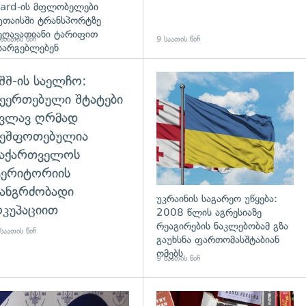
ard-ის მფლობელები
უთაისში ტრანსპორტზე
ეღავათიანი ტარიფით
საათის წინ
9 საათის წინ
სარგებლებენ
შშ-ის საელჩო:
ეერთებული შტატები
კვლავ ღრმად
შეშფოთებულია
საქართველოს
ტერიტორიის
ანგრძობადი
უკრაინის საგარეო უწყება:
კუპაციით
2008 წლის აგრესიაზე
რეაგირების ნაკლებობამ გზა
საათის წინ
გაუხსნა ფართომასშტაბიან
ომებს
9 საათის წინ
დახედვა
გადახედვა