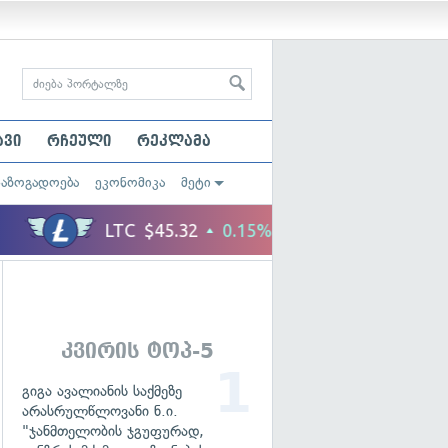
ავი
რჩეული
რეკლამა
საზოგადოება
ეკონომიკა
მეტი
კვირის ტოპ-5
გიგა ავალიანის საქმეზე
არასრულწლოვანი ნ.ი.
"ჯანმთელობის ჯგუფურად,