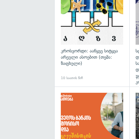
კროსვორდი: ააწყვე სიტყვა
ს
არეული ასოებით (თემა:
დ
ზაფხული)
ს
დ
უ
10 საათის წინ
10
კ