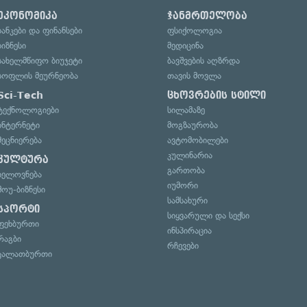
ეკონომიკა
ჯანმრთელობა
ბანკები და ფინანსები
ფსიქოლოგია
ბიზნესი
მედიცინა
სახელმწიფო ბიუჯეტი
ბავშვების აღზრდა
სოფლის მეურნეობა
თავის მოვლა
Sci-Tech
ცხოვრების სტილი
ტექნოლოგიები
სილამაზე
ინტერნეტი
მოგზაურობა
მეცნიერება
ავტომობილები
კულინარია
კულტურა
გართობა
ხელოვნება
იუმორი
შოუ-ბიზნესი
სამსახური
სპორტი
სიყვარული და სექსი
ფეხბურთი
ინსპირაცია
რაგბი
რჩევები
კალათბურთი