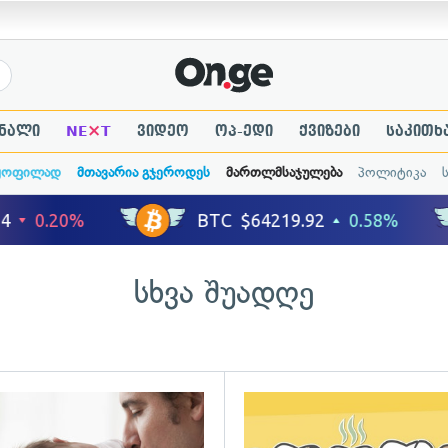
×
ნალი
NE
T
ვიდეო
ოპ-ედი
ქვიზები
საკითხ
ყოფილად
მთავარია გჯეროდეს
მართლმსაჯულება
პოლიტიკა
სხვა შუადღე