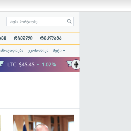
ავი
რჩეული
რეკლამა
საზოგადოება
ეკონომიკა
მეტი
გადახედვა
გადახედვა