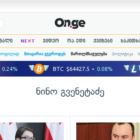
×
ნალი
NE
T
ვიდეო
ოპ-ედი
ქვიზები
საკითხ
ყოფილად
მთავარია გჯეროდეს
მართლმსაჯულება
პოლიტიკა
ნინო გვენეტაძე
ადახედვა
გადახედვა