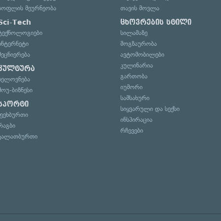
სოფლის მეურნეობა
თავის მოვლა
Sci-Tech
ცხოვრების სტილი
ტექნოლოგიები
სილამაზე
ინტერნეტი
მოგზაურობა
მეცნიერება
ავტომობილები
კულინარია
კულტურა
გართობა
ხელოვნება
იუმორი
შოუ-ბიზნესი
სამსახური
სპორტი
სიყვარული და სექსი
ფეხბურთი
ინსპირაცია
რაგბი
რჩევები
კალათბურთი