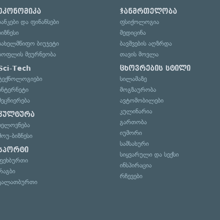
ეკონომიკა
ჯანმრთელობა
ბანკები და ფინანსები
ფსიქოლოგია
ბიზნესი
მედიცინა
სახელმწიფო ბიუჯეტი
ბავშვების აღზრდა
სოფლის მეურნეობა
თავის მოვლა
Sci-Tech
ცხოვრების სტილი
ტექნოლოგიები
სილამაზე
ინტერნეტი
მოგზაურობა
მეცნიერება
ავტომობილები
კულინარია
კულტურა
გართობა
ხელოვნება
იუმორი
შოუ-ბიზნესი
სამსახური
სპორტი
სიყვარული და სექსი
ფეხბურთი
ინსპირაცია
რაგბი
რჩევები
კალათბურთი