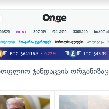
×
ნალი
NE
T
ვიდეო
ოპ-ედი
ქვიზები
საკითხ
ყოფილად
მთავარია გჯეროდეს
მართლმსაჯულება
პოლიტიკა
სოფლიო ჯანდაცვის ორგანიზაც
ადახედვა
გადახედვა