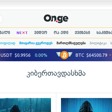
×
ნალი
NE
T
ვიდეო
ოპ-ედი
ქვიზები
საკითხ
ყოფილად
მთავარია გჯეროდეს
მართლმსაჯულება
პოლიტიკა
კიბერთავდასხმა
ადახედვა
გადახედვა