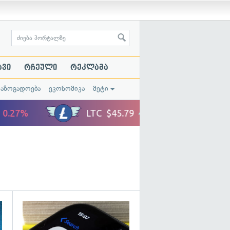
ავი
რჩეული
რეკლამა
საზოგადოება
ეკონომიკა
მეტი
გადახედვა
გადახედვა