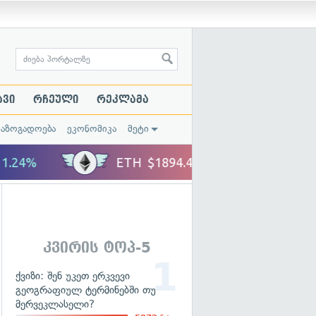
ავი
რჩეული
რეკლამა
საზოგადოება
ეკონომიკა
მეტი
კვირის ტოპ-5
ქვიზი: შენ უკეთ ერკვევი
გეოგრაფიულ ტერმინებში თუ
მერვეკლასელი?