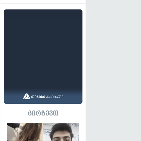
გირჩევთ
გადახედვა