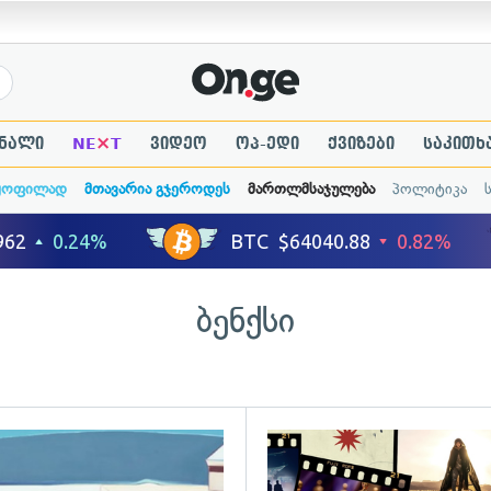
×
ნალი
NE
T
ვიდეო
ოპ-ედი
ქვიზები
საკითხ
ყოფილად
მთავარია გჯეროდეს
მართლმსაჯულება
პოლიტიკა
ბენქსი
ადახედვა
გადახედვა