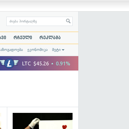
ავი
რჩეული
რეკლამა
საზოგადოება
ეკონომიკა
მეტი
გადახედვა
გადახედვა