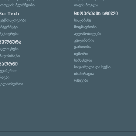
სოფლის მეურნეობა
თავის მოვლა
Sci-Tech
ცხოვრების სტილი
ტექნოლოგიები
სილამაზე
ინტერნეტი
მოგზაურობა
მეცნიერება
ავტომობილები
კულინარია
კულტურა
გართობა
ხელოვნება
იუმორი
შოუ-ბიზნესი
სამსახური
სპორტი
სიყვარული და სექსი
ფეხბურთი
ინსპირაცია
რაგბი
რჩევები
კალათბურთი