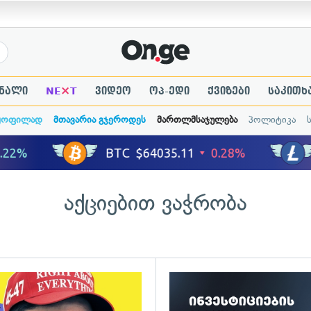
×
ნალი
NE
T
ვიდეო
ოპ-ედი
ქვიზები
საკითხ
ყოფილად
მთავარია გჯეროდეს
მართლმსაჯულება
პოლიტიკა
აქციებით ვაჭრობა
გადახედვა