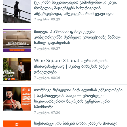
ცელიანი სიკვდილივით გამოწყობილი კაცი,
რომელიც პაციენტებს სახურავიდან
აშტერდებოდა, ამტკიცებს, რომ ყვავი იყო
7 აგვისტო, 09:29
მიიღეთ 25%-იანი ფასდაკლება
კომფორტერში შერჩეულ კოლექციაზე ნაწილ-
ნაწილ გადახდისას
7 აგვისტო, 09:27
Wine Square X Lunatic ერთმანეთის
მხარდასაჭერად | მცირე ბიზნესის ჯაჭვი
გრძელდება
7 აგვისტო, 08:16
თორნიკე შენგელია ბარსელონას ემშვიდობება
| საქართველოს ბანკი — ეროვნული
საკალათბურთო ნაკრების გენერალური
სპონსორი
7 აგვისტო, 07:20
საქართველოს ბანკის მობილბანკის მორიგი