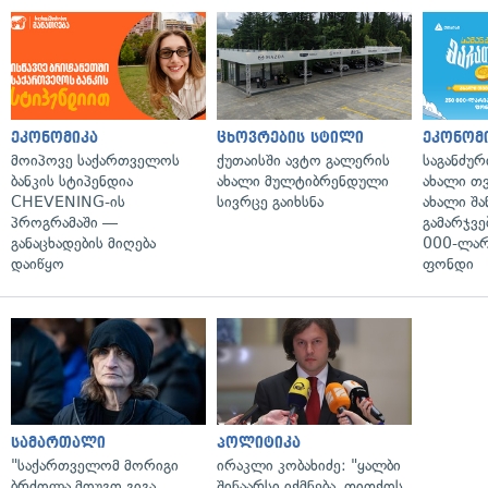
ეკონომიკა
ცხოვრების სტილი
ეკონომ
მოიპოვე საქართველოს
ქუთაისში ავტო გალერის
საგანძურ
ბანკის სტიპენდია
ახალი მულტიბრენდული
ახალი თ
CHEVENING-ის
სივრცე გაიხსნა
ახალი შა
პროგრამაში —
გამარჯვე
განაცხადების მიღება
000-ლარ
დაიწყო
ფონდი
სამართალი
პოლიტიკა
"საქართველომ მორიგი
ირაკლი კობახიძე: "ყალბი
ბრძოლა მოუგო გიგა
შინაარსი იქმნება, თითქოს