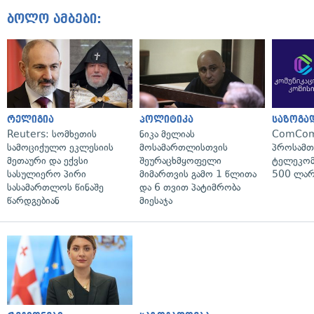
ბოლო ამბები:
რელიგია
პოლიტიკა
საზოგა
Reuters: სომხეთის
ნიკა მელიას
ComCom
სამოციქულო ეკლესიის
მოსამართლისთვის
პროსამ
მეთაური და ექვსი
შეურაცხმყოფელი
ტელეკომ
სასულიერო პირი
მიმართვის გამო 1 წლითა
500 ლარ
სასამართლოს წინაშე
და 6 თვით პატიმრობა
წარდგებიან
მიესაჯა