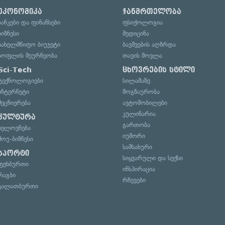
ეკონომიკა
ჯანმრთელობა
ბანკები და ფინანსები
ფსიქოლოგია
ბიზნესი
მედიცინა
სახელმწიფო ბიუჯეტი
ბავშვების აღზრდა
სოფლის მეურნეობა
თავის მოვლა
Sci-Tech
ცხოვრების სტილი
ტექნოლოგიები
სილამაზე
ინტერნეტი
მოგზაურობა
მეცნიერება
ავტომობილები
კულინარია
კულტურა
გართობა
ხელოვნება
იუმორი
შოუ-ბიზნესი
სამსახური
სპორტი
სიყვარული და სექსი
ფეხბურთი
ინსპირაცია
რაგბი
რჩევები
კალათბურთი