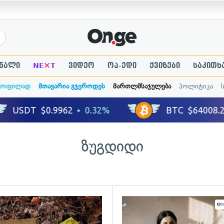
×
ნალი
NE
T
ვიდეო
ოპ-ედი
ქვიზები
საკითხ
ყოფილად
მთავარია გჯეროდეს
მართლმსაჯულება
პოლიტიკა
ზუგდიდი
ადახედვა
გადახედვა