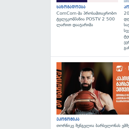
საზოგადოება
პ
ComCom-მა პროსამთავრობო
20
ტელეკომპანია POSTV 2 500
დღ
ლარით დააჯარიმა
სა
სუ
ტე
ევ
გა
ეკონომიკა
თორნიკე შენგელია ბარსელონას ემშვ