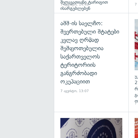
შეღავათიანი ტარიფით
7 აგვისტო, 14:49
7
ისარგებლებენ
აშშ-ის საელჩო:
შეერთებული შტატები
კვლავ ღრმად
შეშფოთებულია
საქართველოს
ტერიტორიის
განგრძობადი
უ
ოკუპაციით
2
რ
7 აგვისტო, 13:07
გ
ო
7
გა