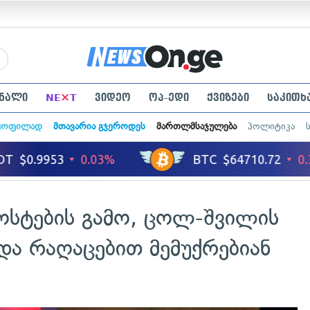
×
ნალი
NE
T
ვიდეო
ოპ-ედი
ქვიზები
საკითხ
ყოფილად
მთავარია გჯეროდეს
მართლმსაჯულება
პოლიტიკა
ოსტების გამო, ცოლ-შვილის
და რაღაცებით მემუქრებიან