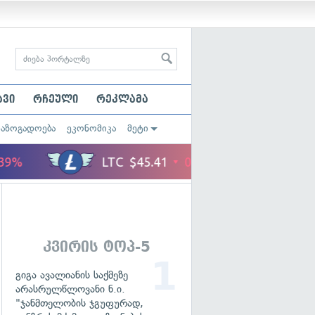
ავი
რჩეული
რეკლამა
საზოგადოება
ეკონომიკა
მეტი
კვირის ტოპ-5
გიგა ავალიანის საქმეზე
არასრულწლოვანი ნ.ი.
"ჯანმთელობის ჯგუფურად,