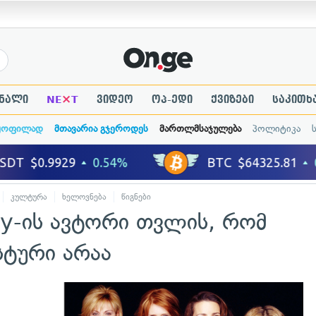
×
ნალი
NE
T
ვიდეო
ოპ-ედი
ქვიზები
საკითხ
ყოფილად
მთავარია გჯეროდეს
მართლმსაჯულება
პოლიტიკა
კულტურა
ხელოვნება
წიგნები
ty-ის ავტორი თვლის, რომ
სტური არაა