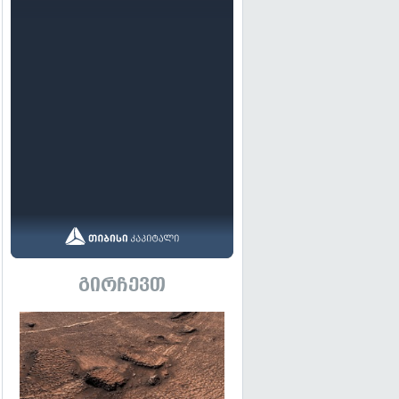
გირჩევთ
გადახედვა