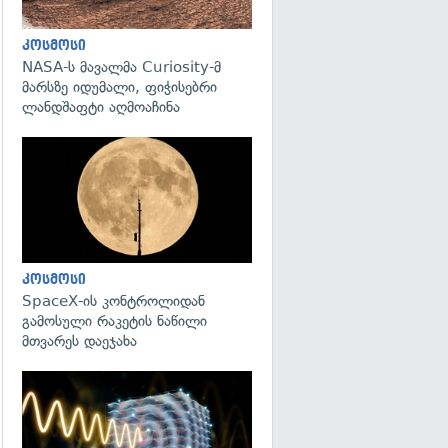
კოსმოსი
NASA-ს მავალმა Curiosity-მ
მარსზე იდუმალი, ფიჭისებრი
ლანდშაფტი აღმოაჩინა
გადახედვა
კოსმოსი
SpaceX-ის კონტროლიდან
გამოსული რაკეტის ნაწილი
მთვარეს დაეჯახა
გადახედვა