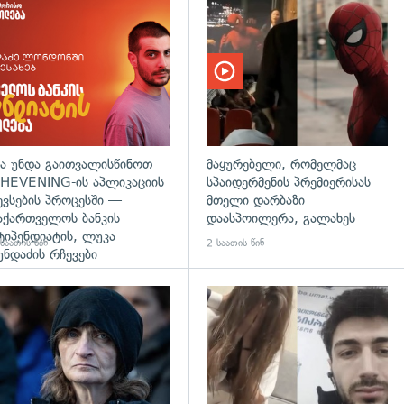
დახედვა
ა უნდა გაითვალისწინოთ
მაყურებელი, რომელმაც
HEVENING-ის აპლიკაციის
სპაიდერმენის პრემიერისას
ევსების პროცესში —
მთელი დარბაზი
აქართველოს ბანკის
დაასპოილერა, გალახეს
ტიპენდიატის, ლუკა
საათის წინ
2 საათის წინ
უნდაძის რჩევები
დახედვა
გადახედვა