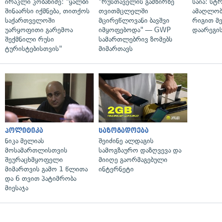
ირაკლი კობახიძე: "ყალბი
"რუსთაველის გამზირზე
საია: სტ
შინაარსი იქმნება, თითქოს
თვითმცლელში
ამაღლობ
საქართველოში
მცირეწლოვანი ბავშვი
რიგით მ
უარყოფითი გარემოა
იმყოფებოდა" — GWP
დაარეგი
შექმნილი რუსი
სამართლებრივ ზომებს
ტურისტებისთვის"
მიმართავს
პოლიტიკა
საზოგადოება
ნიკა მელიას
შეიძინე ალდაგის
მოსამართლისთვის
სამოგზაურო დაზღვევა და
შეურაცხმყოფელი
მიიღე გაორმაგებული
მიმართვის გამო 1 წლითა
ინტერნეტი
და 6 თვით პატიმრობა
მიესაჯა