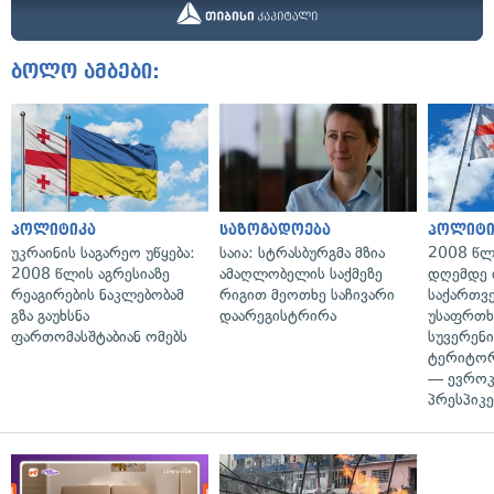
ბოლო ამბები:
პოლიტიკა
საზოგადოება
პოლიტი
უკრაინის საგარეო უწყება:
საია: სტრასბურგმა მზია
2008 წლ
2008 წლის აგრესიაზე
ამაღლობელის საქმეზე
დღემდე 
რეაგირების ნაკლებობამ
რიგით მეოთხე საჩივარი
საქართვ
გზა გაუხსნა
დაარეგისტრირა
უსაფრთხ
ფართომასშტაბიან ომებს
სუვერენი
ტერიტორ
— ევროკ
პრესპიკე